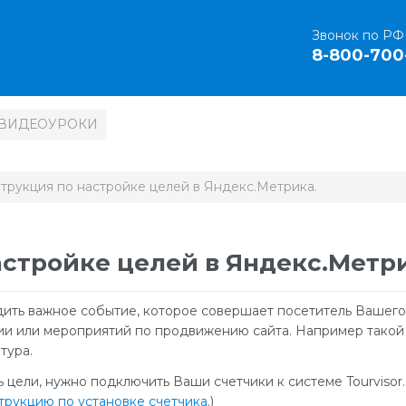
Звонок по РФ
8-800-700
ВИДЕОУРОКИ
трукция по настройке целей в Яндекс.Метрика.
стройке целей в Яндекс.Метри
дить важное событие, которое совершает посетитель Вашего
ии или мероприятий по продвижению сайта. Например такой 
тура.
ь цели, нужно подключить Ваши счетчики к системе Tourvisor
струкцию по установке счетчика
.)